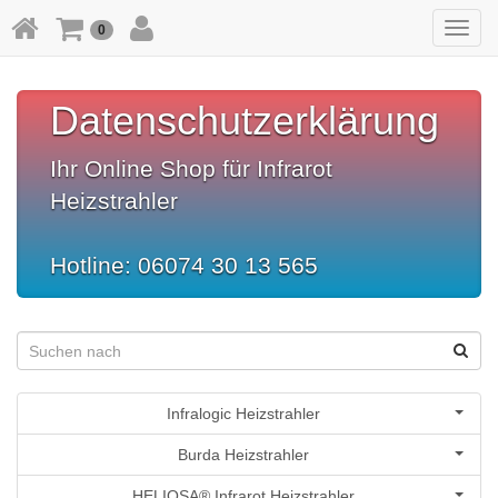
Toggl
0
navig
Datenschutzerklärung
Ihr Online Shop für Infrarot
Heizstrahler
Hotline: 06074 30 13 565
Infralogic Heizstrahler
Burda Heizstrahler
HELIOSA® Infrarot Heizstrahler