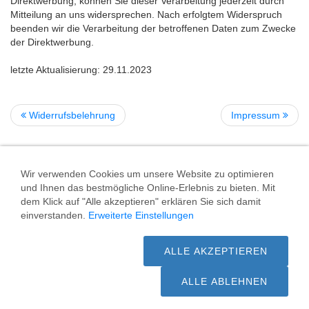
Direktwerbung, können Sie dieser Verarbeitung jederzeit durch
Mitteilung an uns widersprechen. Nach erfolgtem Widerspruch
beenden wir die Verarbeitung der betroffenen Daten zum Zwecke
der Direktwerbung.
letzte Aktualisierung: 29.11.2023
Widerrufsbelehrung
Impressum
Wir verwenden Cookies um unsere Website zu optimieren
Versand
/
Zahlungsarten
/
AGB
/
Widerrufsbelehrung
/
und Ihnen das bestmögliche Online-Erlebnis zu bieten. Mit
Datenschutzerklärung
/
Impressum
/
Kontakt
/
Sitemap
/
Cookie
dem Klick auf "Alle akzeptieren" erklären Sie sich damit
Kontrolle
einverstanden.
Erweiterte Einstellungen
* gilt für Lieferungen innerhalb Deutschlands, Lieferzeiten für
andere Länder entnehmen Sie bitte der Schaltfläche mit den
Versandinformationen
ALLE AKZEPTIEREN
ALLE ABLEHNEN